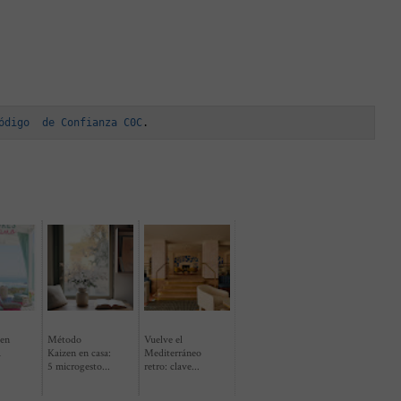
ódigo  de Confianza C0C
.
 en
Método
Vuelve el
a
Kaizen en casa:
Mediterráneo
5 microgesto...
retro: clave...