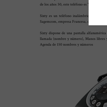
de los años 50, este teléfono es "RETRO
Sixty es un teléfono inalámbrico con sist
Sagemcom, empresa Francesa, dedicada a la a
Sixty dispone de una pantalla alfanumérica
llamada (nombre y número), Manos libres y 
Agenda de 150 nombres y números