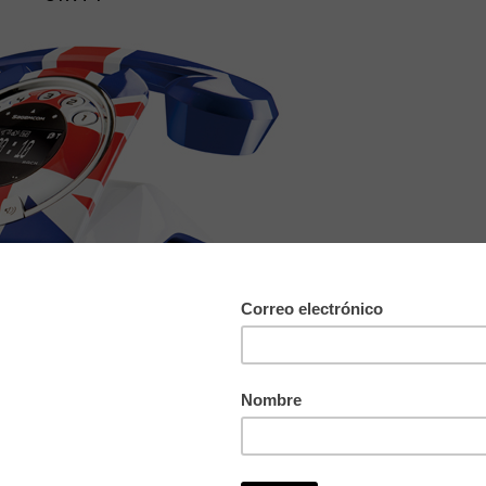
Sixty de Sagemcom
es ideal!!!! Al lado de mi teléfono clásico de baquelita color perla