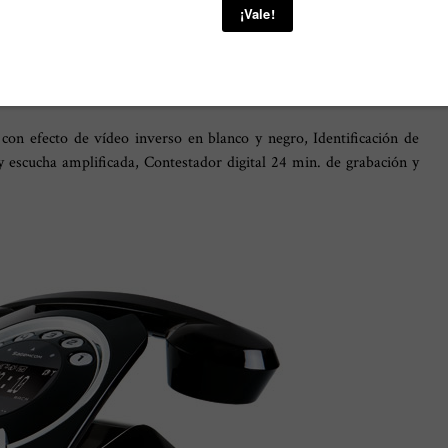
-REVOLUCIONARIO"!!
ema de marcación táctil y contestador automático. Fabricado por
lta tecnología.
 con efecto de vídeo inverso en blanco y negro, Identificación de
escucha amplificada, Contestador digital 24 min. de grabación y