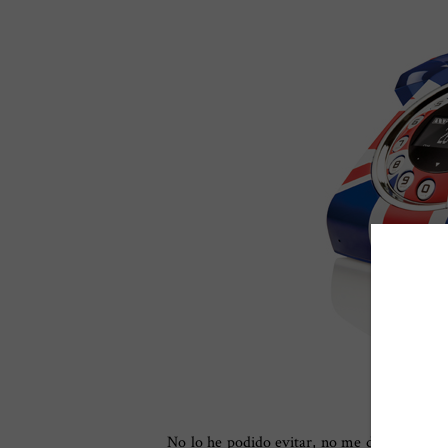
No lo he podido evitar, no me digáis que no 