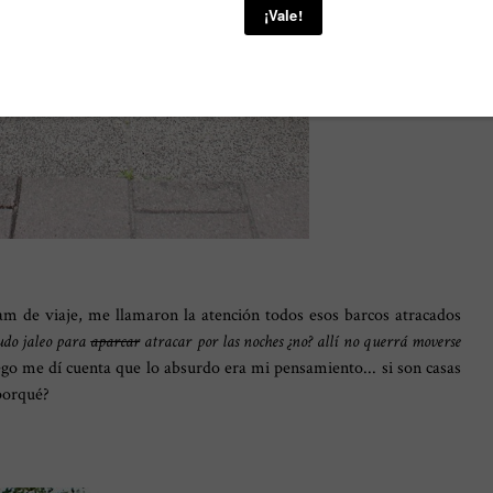
 de viaje, me llamaron la atención todos esos barcos atracados
do jaleo para
aparcar
atracar por las noches ¿no?
allí no querrá moverse
uego me dí cuenta que lo absurdo era mi pensamiento... si son casas
 porqué?