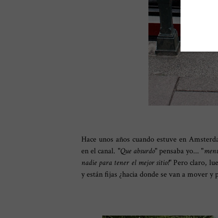
Hace unos años cuando estuve en Amsterdam
en el canal. "
Que absurdo
" pensaba yo... "
menu
nadie para tener el mejor sitio!
" Pero claro, l
y están fijas ¿hacia donde se van a mover y