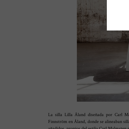
La silla Lilla Åland diseñada por Carl M
Finnström en Åland, donde se alineaban sill
añadidos, propios del estilo Carl Malmsten res