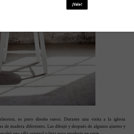
almsten, es puro diseño sueco. Durante una visita a la iglesia
as de madera diferentes. Las dibujó y después de algunos ajustes y
ultó una silla original y lista para producir en serie.