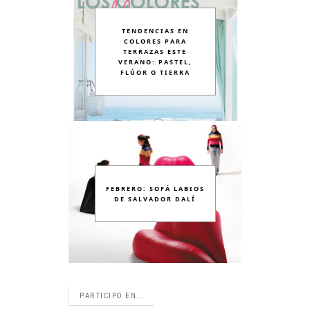
TENDENCIAS EN
COLORES PARA
TERRAZAS ESTE
VERANO: PASTEL,
FLÚOR O TIERRA
FEBRERO: SOFÁ LABIOS
DE SALVADOR DALÍ
PARTICIPO EN...