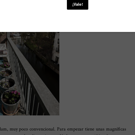
dam, muy poco convencional. Para empezar tiene unas magníficas