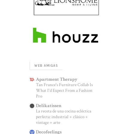
WEB AMIGAS
Apartment Therapy
Tan France's Furniture Collab Is
What I'd Expect From a Fashion
Pro
Delikatissen
La receta de una cocina ecléctica
perfecta: industrial + clásico +
vintage + arte
Decofeelings