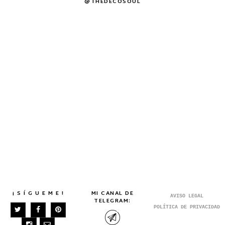
@THEDECOSOUL
¡ S Í G U E M E !
MI CANAL DE
AVISO LEGAL
TELEGRAM:
POLÍTICA DE PRIVACIDAD