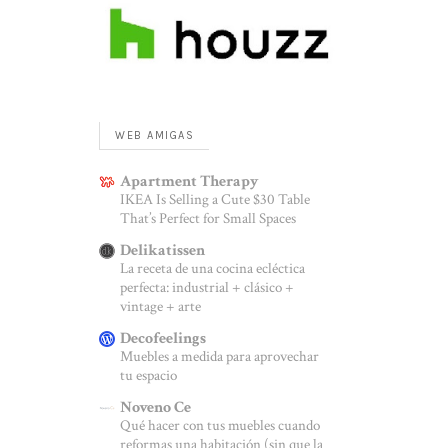
WEB AMIGAS
Apartment Therapy
IKEA Is Selling a Cute $30 Table
That’s Perfect for Small Spaces
Delikatissen
La receta de una cocina ecléctica
perfecta: industrial + clásico +
vintage + arte
Decofeelings
Muebles a medida para aprovechar
tu espacio
Noveno Ce
Qué hacer con tus muebles cuando
reformas una habitación (sin que la