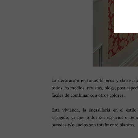
La decoración en tonos blancos y claros, 
todos los medios: revistas, blogs, post espe
fáciles de combinar con otros colores.
Esta vivienda, la encasillaría en el est
escogido, ya que todos sus espacios o tien
paredes y/o suelos son totalmente blancos.