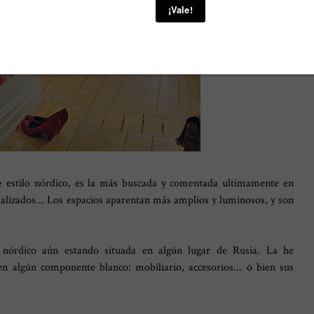
de estilo nórdico, es la más buscada y comentada ultimamente en
cializados... Los espacios aparentan más amplios y luminosos, y son
ilo nórdico aún estando situada en algún lugar de Rusia. La he
en algún componente blanco: mobiliario, accesorios... ó bien sus