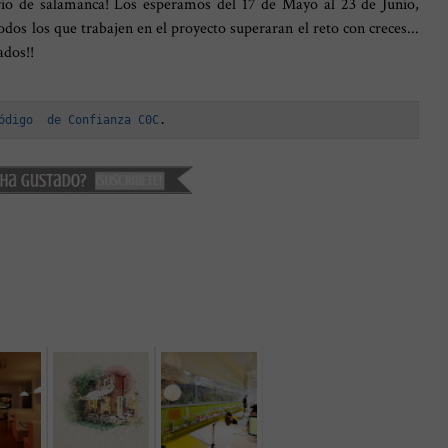
io de salamanca! Los esperamos del 17 de Mayo al 23 de Junio,
odos los que trabajen en el proyecto superaran el reto con creces...
dos!!
ódigo  de Confianza C0C
.