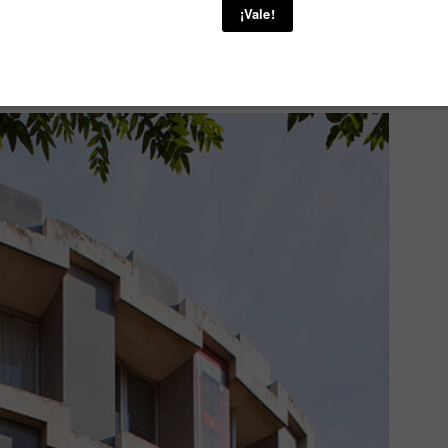
uadrados en forma circular, construido en 1966, en la antigua
va: Fernando el Santo nº16 donde se ubicó la embajada británica
onvertir una antigua oficina en espacios modernos y habitables.