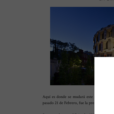
Aquí es donde se mudará este año
CASA 
pasado 21 de Febrero, fue la presentación del