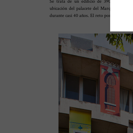
Se trata de un edificio de 3900 metros c
ubicación del palacete del Marqués de Ála
durante casi 40 años.
El reto por tanto, es c