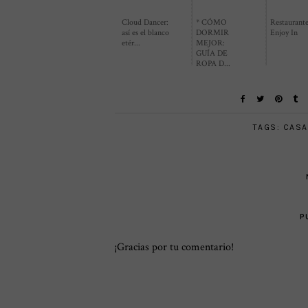
Cloud Dancer:
* CÓMO
Restaurant
así es el blanco
DORMIR
Enjoy In
etér...
MEJOR:
GUÍA DE
ROPA D...
TAGS:
CAS
P
¡Gracias por tu comentario!