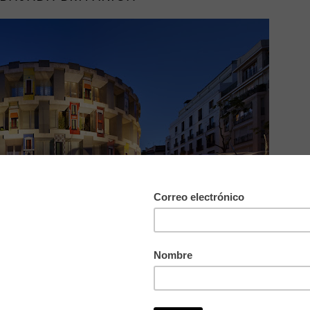
DECOR
, en Madrid. Si!! Ya sabemos la ubicación exacta, pues el
 evento: El antes..!!