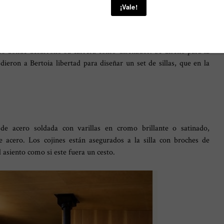
la silla del mes - y ya que en agosto nos lo saltamos - tenía que
antástica silla, fue diseñada por Harry Bertoia que aunque nació en
dos donde desarrolló su carrera como diseñador. Se diseñó para la
ieron a Bertoia libertad para diseñar un set de sillas, que en la
e acero soldada con varillas en cromo brillante o satinado,
 acero. Los cojines están asegurados a la silla con broches de
 asiento como si este fuera un cesto.