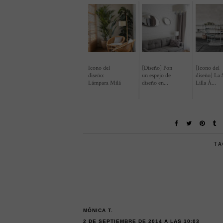
Icono del
[Diseño] Pon
[Icono del
diseño:
un espejo de
diseño] La S
Lámpara Milá
diseño en...
Lilla Å...
TA
MÓNICA T.
2 DE SEPTIEMBRE DE 2014 A LAS 10:03