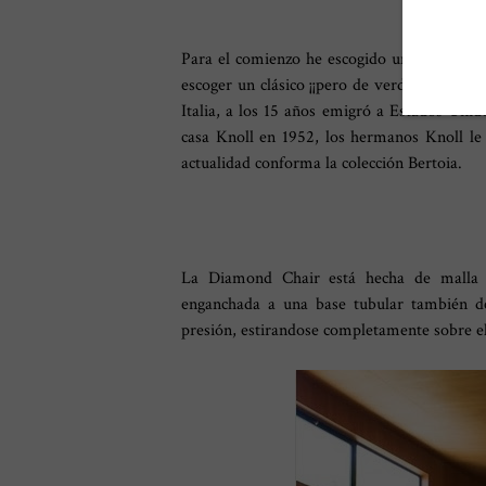
Para el comienzo he escogido un post sobre 
escoger un clásico ¡¡pero de verdad!! Esta f
Italia, a los 15 años emigró a Estados Uni
casa Knoll en 1952, los hermanos Knoll le d
actualidad conforma la colección Bertoia.
La Diamond Chair está hecha de malla d
enganchada a una base tubular también de
presión, estirandose completamente sobre el