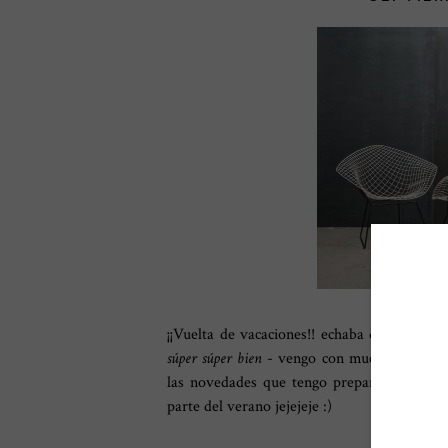
¡¡Vuelta de vacaciones!! echaba de menos u
súper súper bien
- vengo con muchísima fuerz
las novedades que tengo preparadas... y 
parte del verano jejejeje :)