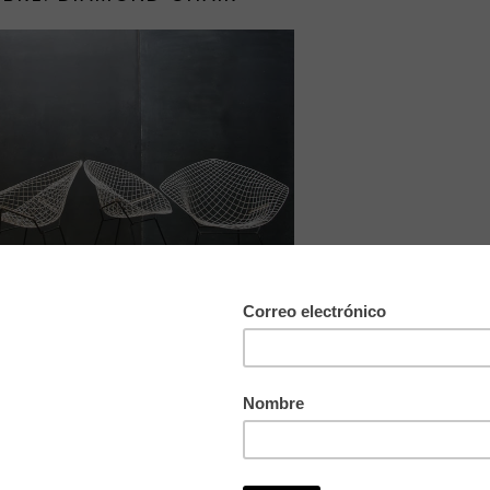
n poquito esto del blog -
aunque reconozco que de vacaciones se está
a, ¡¡no lo dudéis!! y tengo ganas enoooormes de enseñaros todas
mucho más ahora después de haber estado "mascándolas" durante