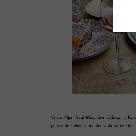
Verde Alga, Azul Mar, Gris Calma... y Rojo
puerto de Helsinki invaden cada uno de los 