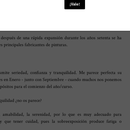
Granate
- Color que este año ha sido escogido por
Pantone, para
rsalla
- y abre el año con su propuesta mensual de color con el
después de una rápida expansión durante los años setenta se ha
es principales fabricantes de pinturas.
ansmite seriedad, confianza y tranquilidad. Me parece perfecta su
s es en Enero - junto con Septiembre - cuando muchos nos ponemos
opósitos para el comienzo del año/curso.
quilidad ¿no os parece?
la amabilidad, la serenidad, por lo que es muy adecuado para
y que tener cuidad, pues la sobreexposición produce fatiga o