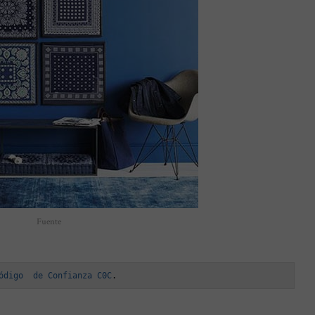
Fuente
ódigo  de Confianza C0C
.