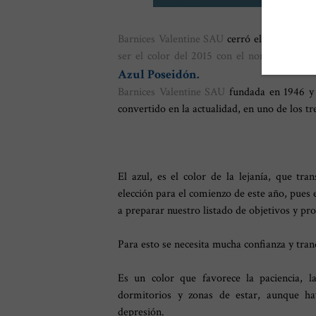
Barnices Valentine SAU
cerró el año con el
ser el color del 2015 con el nombre de Ma
Azul Poseidón.
Barnices Valentine SAU
fundada en 1946 y 
convertido en la actualidad, en uno de los tr
El azul, es el color de la lejanía, que tr
elección para el comienzo de este año, pue
a preparar nuestro listado de objetivos y pr
Para esto se necesita mucha confianza y tran
Es un color que favorece la paciencia, 
dormitorios y zonas de estar, aunque ha
depresión.