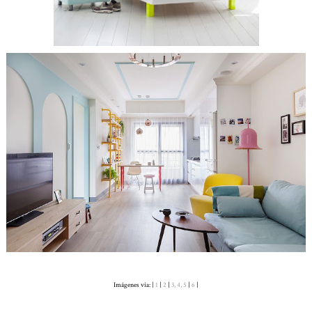
Imágenes vía: |
1
|
2
|
3, 4, 5
|
6
|