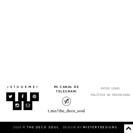
¡ S Í G U E M E !
MI CANAL DE
AVISO LEGAL
TELEGRAM:
POLÍTICA DE PRIVACIDAD
t.me/the_deco_soul
2026 ©
THE DECO SOUL
. DESIGN BY
MISTERYDESIGNS
.