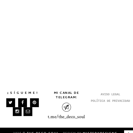
¡ S Í G U E M E !
MI CANAL DE
AVISO LEGAL
TELEGRAM:
POLÍTICA DE PRIVACIDAD
t.me/the_deco_soul