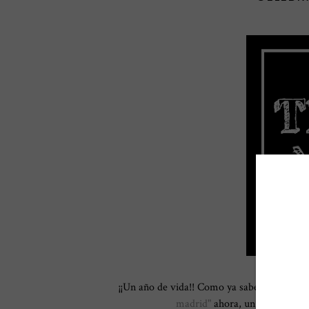
¡¡Un año de vida!! Como ya sabéis el
1 de O
madrid"
ahora, un poquito más