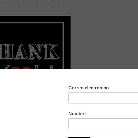
ctubre
, fue nuestro
cumpleblog
y lo celebramos con un
"Duplex en
 modestos - pero casi con más alegría - celebramos: