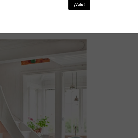
tradas con 17,821 visitas.
s a todos por leerme cada día!