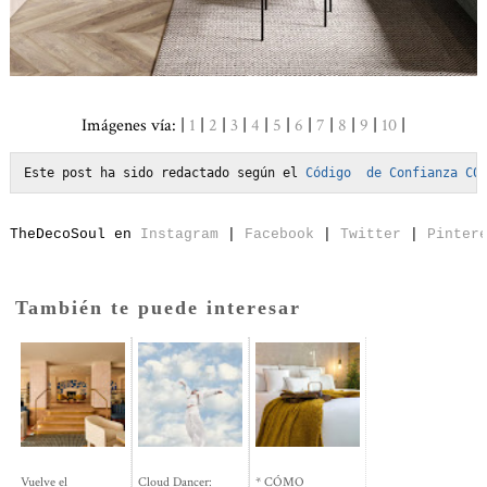
Imágenes vía: |
1
|
2
|
3
|
4
|
5
|
6
|
7
|
8
|
9
|
10
|
Este post ha sido redactado según el 
Código  de Confianza C0
T
heDecoSoul en 
Instagram
 | 
Facebook
 | 
Twitter
 | 
Pinter
También te puede interesar
Vuelve el
Cloud Dancer:
* CÓMO