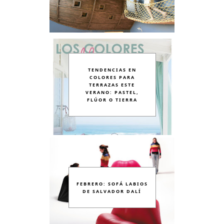
TENDENCIAS EN
COLORES PARA
TERRAZAS ESTE
VERANO: PASTEL,
FLÚOR O TIERRA
FEBRERO: SOFÁ LABIOS
DE SALVADOR DALÍ