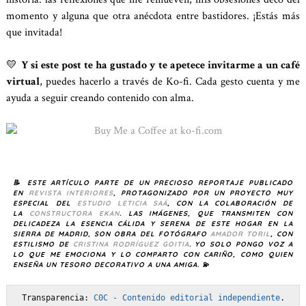
momento y alguna que otra anécdota entre bastidores. ¡Estás más
que invitada!
💛
Y si este post te ha gustado y te apetece invitarme a un café
virtual
, puedes hacerlo a través de Ko-fi. Cada gesto cuenta y me
ayuda a seguir creando contenido con alma.
📝 ESTE ARTÍCULO PARTE DE UN PRECIOSO REPORTAJE PUBLICADO
EN
REVISTA INTERIORES
, PROTAGONIZADO POR UN PROYECTO MUY
ESPECIAL DEL
ESTUDIO LETICIA SAÁ
, CON LA COLABORACIÓN DE
LA
CONSTRUCTORA EKAN
. LAS IMÁGENES, QUE TRANSMITEN CON
DELICADEZA LA ESENCIA CÁLIDA Y SERENA DE ESTE HOGAR EN LA
SIERRA DE MADRID, SON OBRA DEL FOTÓGRAFO
AMADOR TORIL
, CON
ESTILISMO DE
CRISTINA RODRÍGUEZ GOITIA
. YO SOLO PONGO VOZ A
LO QUE ME EMOCIONA Y LO COMPARTO CON CARIÑO, COMO QUIEN
ENSEÑA UN TESORO DECORATIVO A UNA AMIGA. 💫
Transparencia: 
C0C - Contenido editorial independiente
.