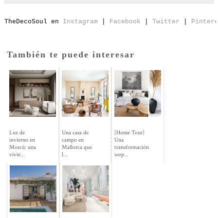
T
heDecoSoul en 
Instagram
 | 
Facebook
 | 
Twitter
 | 
Pinter
También te puede interesar
Luz de
Una casa de
[Home Tour]
invierno en
campo en
Una
Moscú: una
Mallorca que
transformación
vivie...
l...
sorp...